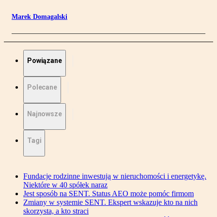
Marek Domagalski
Powiązane
Polecane
Najnowsze
Tagi
Fundacje rodzinne inwestują w nieruchomości i energetykę.
Niektóre w 40 spółek naraz
Jest sposób na SENT. Status AEO może pomóc firmom
Zmiany w systemie SENT. Ekspert wskazuje kto na nich
skorzysta, a kto straci