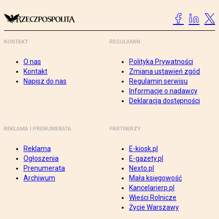
KONTAKT
REGULAMIN
O nas
Polityka Prywatności
Kontakt
Zmiana ustawień zgód
Napisz do nas
Regulamin serwisu
Informacje o nadawcy
Deklaracja dostępności
REKLAMA I PRENUMERATA
PARTNERZY
Reklama
E-kiosk.pl
Ogłoszenia
E-gazety.pl
Prenumerata
Nexto.pl
Archiwum
Mała księgowość
Kancelarierp.pl
Wieści Rolnicze
Życie Warszawy