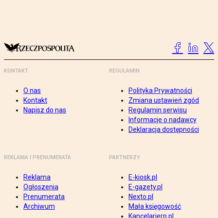
KONTAKT
REGULAMIN
O nas
Polityka Prywatności
Kontakt
Zmiana ustawień zgód
Napisz do nas
Regulamin serwisu
Informacje o nadawcy
Deklaracja dostępności
REKLAMA I PRENUMERATA
PARTNERZY
Reklama
E-kiosk.pl
Ogłoszenia
E-gazety.pl
Prenumerata
Nexto.pl
Archiwum
Mała księgowość
Kancelarierp.pl