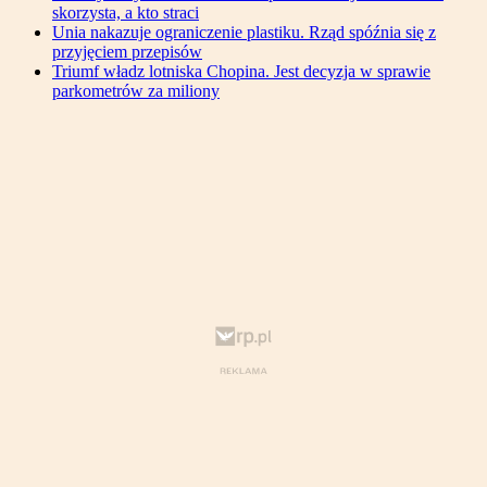
skorzysta, a kto straci
Unia nakazuje ograniczenie plastiku. Rząd spóźnia się z
przyjęciem przepisów
Triumf władz lotniska Chopina. Jest decyzja w sprawie
parkometrów za miliony