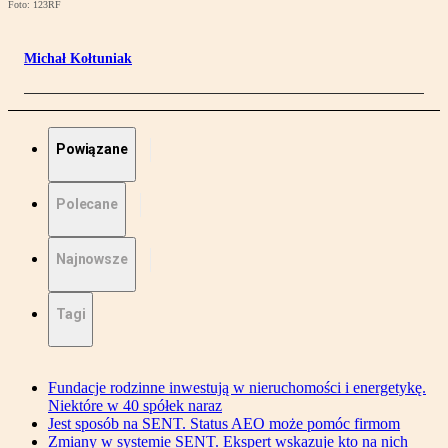
Foto: 123RF
Michał Kołtuniak
Powiązane
Polecane
Najnowsze
Tagi
Fundacje rodzinne inwestują w nieruchomości i energetykę.
Niektóre w 40 spółek naraz
Jest sposób na SENT. Status AEO może pomóc firmom
Zmiany w systemie SENT. Ekspert wskazuje kto na nich