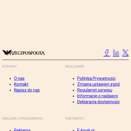
KONTAKT
REGULAMIN
O nas
Polityka Prywatności
Kontakt
Zmiana ustawień zgód
Napisz do nas
Regulamin serwisu
Informacje o nadawcy
Deklaracja dostępności
REKLAMA I PRENUMERATA
PARTNERZY
Reklama
E-kiosk.pl