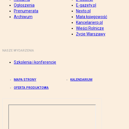
Ogłoszenia
E-gazety.pl
Prenumerata
Nexto.pl
Archiwum
Mała księgowość
Kancelarierp.pl
Wieści Rolnicze
Życie Warszawy
NASZE WYDARZENIA
Szkolenia i konferencje
MAPA STRONY
KALENDARIUM
OFERTA PRODUKTOWA