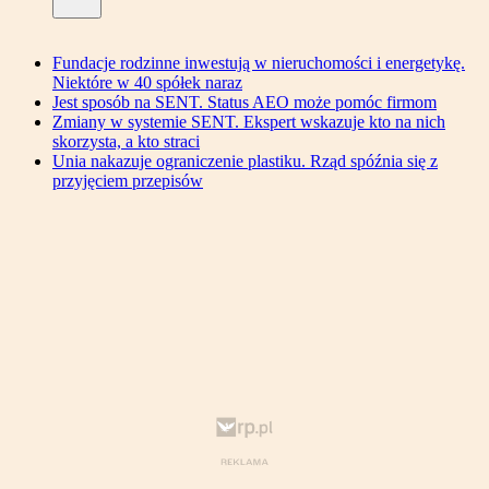
Fundacje rodzinne inwestują w nieruchomości i energetykę.
Niektóre w 40 spółek naraz
Jest sposób na SENT. Status AEO może pomóc firmom
Zmiany w systemie SENT. Ekspert wskazuje kto na nich
skorzysta, a kto straci
Unia nakazuje ograniczenie plastiku. Rząd spóźnia się z
przyjęciem przepisów