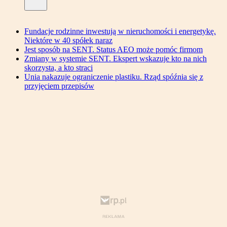
Fundacje rodzinne inwestują w nieruchomości i energetykę.
Niektóre w 40 spółek naraz
Jest sposób na SENT. Status AEO może pomóc firmom
Zmiany w systemie SENT. Ekspert wskazuje kto na nich
skorzysta, a kto straci
Unia nakazuje ograniczenie plastiku. Rząd spóźnia się z
przyjęciem przepisów