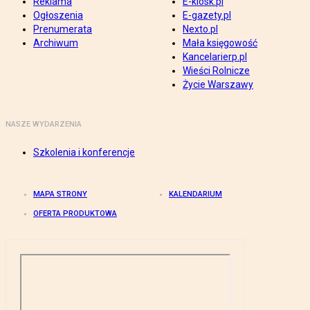
Reklama
E-kiosk.pl
Ogłoszenia
E-gazety.pl
Prenumerata
Nexto.pl
Archiwum
Mała księgowość
Kancelarierp.pl
Wieści Rolnicze
Życie Warszawy
NASZE WYDARZENIA
Szkolenia i konferencje
MAPA STRONY
KALENDARIUM
OFERTA PRODUKTOWA