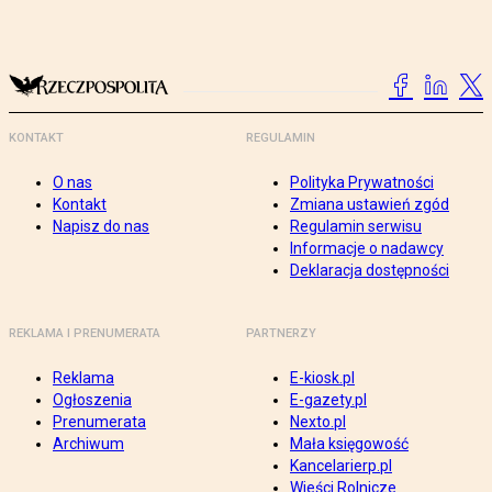
KONTAKT
REGULAMIN
O nas
Polityka Prywatności
Kontakt
Zmiana ustawień zgód
Napisz do nas
Regulamin serwisu
Informacje o nadawcy
Deklaracja dostępności
REKLAMA I PRENUMERATA
PARTNERZY
Reklama
E-kiosk.pl
Ogłoszenia
E-gazety.pl
Prenumerata
Nexto.pl
Archiwum
Mała księgowość
Kancelarierp.pl
Wieści Rolnicze