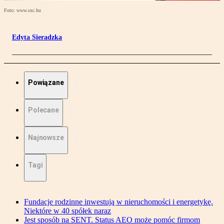
Foto: www.sxc.hu
Edyta Sieradzka
Powiązane
Polecane
Najnowsze
Tagi
Fundacje rodzinne inwestują w nieruchomości i energetykę.
Niektóre w 40 spółek naraz
Jest sposób na SENT. Status AEO może pomóc firmom