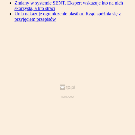
Zmiany w systemie SENT. Ekspert wskazuje kto na nich
skorzysta, a kto straci
Unia nakazuje ograniczenie plastiku. Rząd spóźnia się z
przyjęciem przepisów