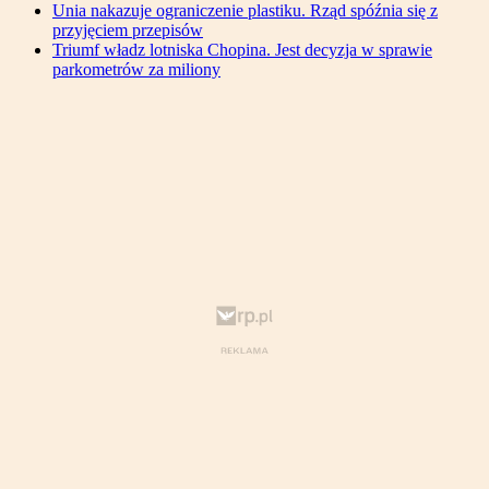
Unia nakazuje ograniczenie plastiku. Rząd spóźnia się z
przyjęciem przepisów
Triumf władz lotniska Chopina. Jest decyzja w sprawie
parkometrów za miliony