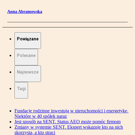
Anna Abramowska
Powiązane
Polecane
Najnowsze
Tagi
Fundacje rodzinne inwestują w nieruchomości i energetykę.
Niektóre w 40 spółek naraz
Jest sposób na SENT. Status AEO może pomóc firmom
Zmiany w systemie SENT. Ekspert wskazuje kto na nich
skorzysta, a kto straci