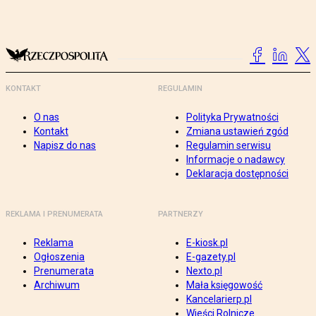
KONTAKT
REGULAMIN
O nas
Polityka Prywatności
Kontakt
Zmiana ustawień zgód
Napisz do nas
Regulamin serwisu
Informacje o nadawcy
Deklaracja dostępności
REKLAMA I PRENUMERATA
PARTNERZY
Reklama
E-kiosk.pl
Ogłoszenia
E-gazety.pl
Prenumerata
Nexto.pl
Archiwum
Mała księgowość
Kancelarierp.pl
Wieści Rolnicze