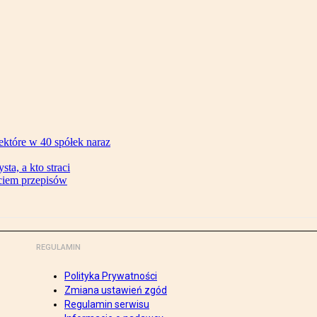
ektóre w 40 spółek naraz
ta, a kto straci
ęciem przepisów
REGULAMIN
Polityka Prywatności
Zmiana ustawień zgód
Regulamin serwisu