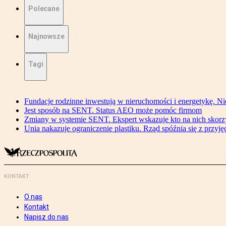
Polecane
Najnowsze
Tagi
Fundacje rodzinne inwestują w nieruchomości i energetykę. Ni
Jest sposób na SENT. Status AEO może pomóc firmom
Zmiany w systemie SENT. Ekspert wskazuje kto na nich skorzys
Unia nakazuje ograniczenie plastiku. Rząd spóźnia się z przyj
KONTAKT
O nas
Kontakt
Napisz do nas