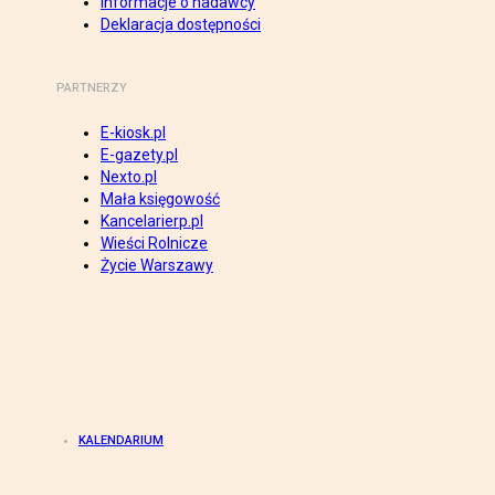
Informacje o nadawcy
Deklaracja dostępności
PARTNERZY
E-kiosk.pl
E-gazety.pl
Nexto.pl
Mała księgowość
Kancelarierp.pl
Wieści Rolnicze
Życie Warszawy
KALENDARIUM