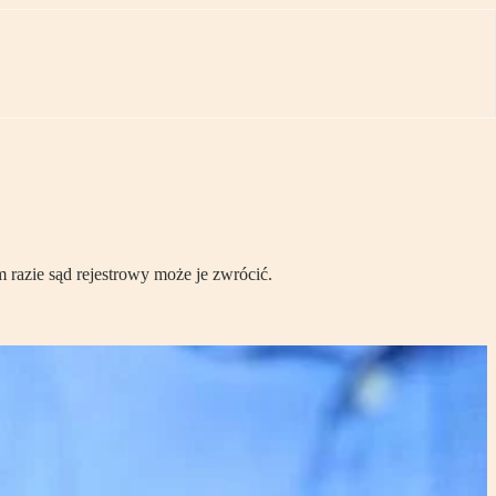
razie sąd rejestrowy może je zwrócić.