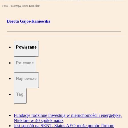
Foto: Fotorzepa, Kuba Kamiński
Dorota Gajos-Kaniewska
Powiązane
Polecane
Najnowsze
Tagi
Fundacje rodzinne inwestują w nieruchomości i energetykę.
Niektóre w 40 spółek naraz
Jest sposób na SENT. Status AEO może pomóc firmom