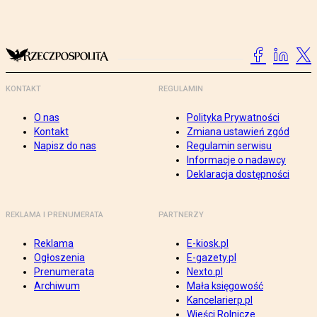
KONTAKT
REGULAMIN
O nas
Polityka Prywatności
Kontakt
Zmiana ustawień zgód
Napisz do nas
Regulamin serwisu
Informacje o nadawcy
Deklaracja dostępności
REKLAMA I PRENUMERATA
PARTNERZY
Reklama
E-kiosk.pl
Ogłoszenia
E-gazety.pl
Prenumerata
Nexto.pl
Archiwum
Mała księgowość
Kancelarierp.pl
Wieści Rolnicze