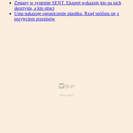
Zmiany w systemie SENT. Ekspert wskazuje kto na nich
skorzysta, a kto straci
Unia nakazuje ograniczenie plastiku. Rząd spóźnia się z
przyjęciem przepisów