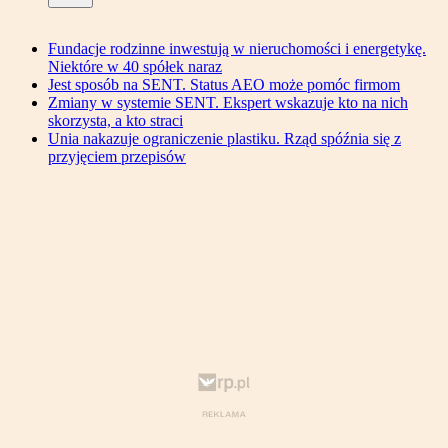
Fundacje rodzinne inwestują w nieruchomości i energetykę.
Niektóre w 40 spółek naraz
Jest sposób na SENT. Status AEO może pomóc firmom
Zmiany w systemie SENT. Ekspert wskazuje kto na nich
skorzysta, a kto straci
Unia nakazuje ograniczenie plastiku. Rząd spóźnia się z
przyjęciem przepisów