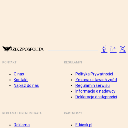
KONTAKT
REGULAMIN
O nas
Polityka Prywatności
Kontakt
Zmiana ustawień zgód
Napisz do nas
Regulamin serwisu
Informacje o nadawcy
Deklaracja dostępności
REKLAMA I PRENUMERATA
PARTNERZY
Reklama
E-kiosk.pl