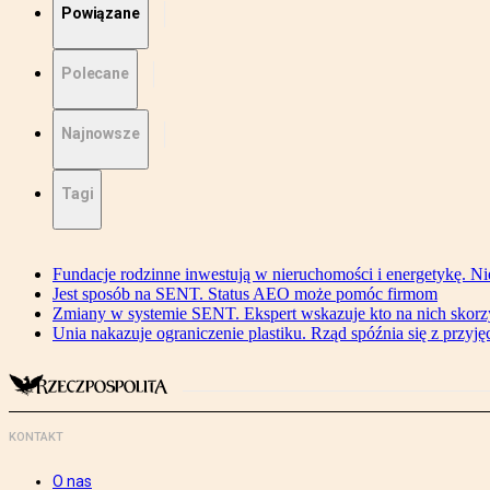
Powiązane
Polecane
Najnowsze
Tagi
Fundacje rodzinne inwestują w nieruchomości i energetykę. Ni
Jest sposób na SENT. Status AEO może pomóc firmom
Zmiany w systemie SENT. Ekspert wskazuje kto na nich skorzys
Unia nakazuje ograniczenie plastiku. Rząd spóźnia się z przyj
KONTAKT
O nas