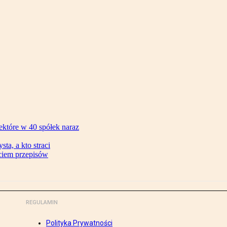
ektóre w 40 spółek naraz
ta, a kto straci
ęciem przepisów
REGULAMIN
Polityka Prywatności