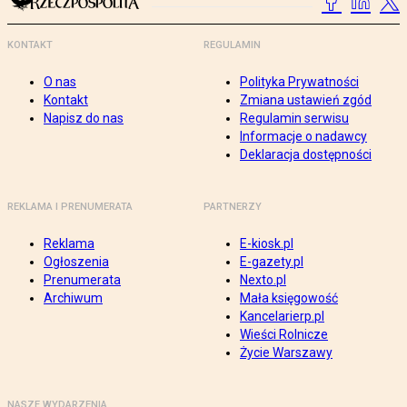
KONTAKT
REGULAMIN
O nas
Polityka Prywatności
Kontakt
Zmiana ustawień zgód
Napisz do nas
Regulamin serwisu
Informacje o nadawcy
Deklaracja dostępności
REKLAMA I PRENUMERATA
PARTNERZY
Reklama
E-kiosk.pl
Ogłoszenia
E-gazety.pl
Prenumerata
Nexto.pl
Archiwum
Mała księgowość
Kancelarierp.pl
Wieści Rolnicze
Życie Warszawy
NASZE WYDARZENIA