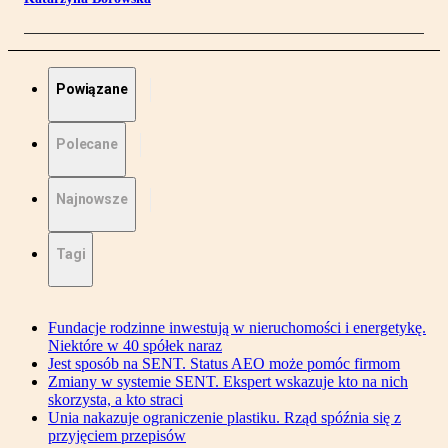
Powiązane
Polecane
Najnowsze
Tagi
Fundacje rodzinne inwestują w nieruchomości i energetykę.
Niektóre w 40 spółek naraz
Jest sposób na SENT. Status AEO może pomóc firmom
Zmiany w systemie SENT. Ekspert wskazuje kto na nich
skorzysta, a kto straci
Unia nakazuje ograniczenie plastiku. Rząd spóźnia się z
przyjęciem przepisów