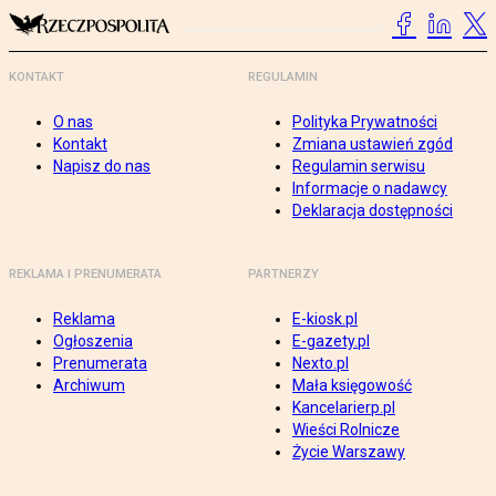
KONTAKT
REGULAMIN
O nas
Polityka Prywatności
Kontakt
Zmiana ustawień zgód
Napisz do nas
Regulamin serwisu
Informacje o nadawcy
Deklaracja dostępności
REKLAMA I PRENUMERATA
PARTNERZY
Reklama
E-kiosk.pl
Ogłoszenia
E-gazety.pl
Prenumerata
Nexto.pl
Archiwum
Mała księgowość
Kancelarierp.pl
Wieści Rolnicze
Życie Warszawy