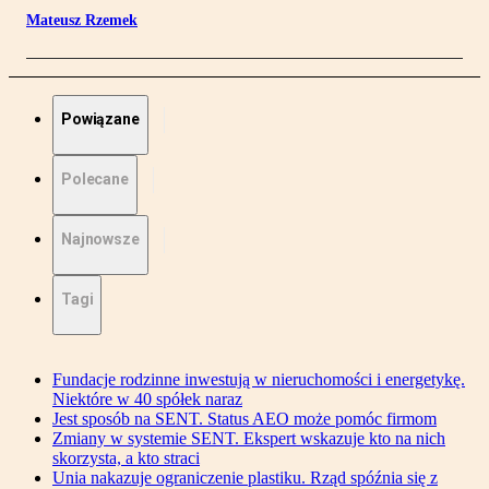
Mateusz Rzemek
Powiązane
Polecane
Najnowsze
Tagi
Fundacje rodzinne inwestują w nieruchomości i energetykę.
Niektóre w 40 spółek naraz
Jest sposób na SENT. Status AEO może pomóc firmom
Zmiany w systemie SENT. Ekspert wskazuje kto na nich
skorzysta, a kto straci
Unia nakazuje ograniczenie plastiku. Rząd spóźnia się z