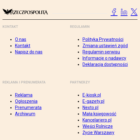
KONTAKT
REGULAMIN
O nas
Polityka Prywatności
Kontakt
Zmiana ustawień zgód
Napisz do nas
Regulamin serwisu
Informacje o nadawcy
Deklaracja dostępności
REKLAMA I PRENUMERATA
PARTNERZY
Reklama
E-kiosk.pl
Ogłoszenia
E-gazety.pl
Prenumerata
Nexto.pl
Archiwum
Mała księgowość
Kancelarierp.pl
Wieści Rolnicze
Życie Warszawy