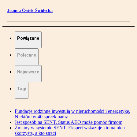
Joanna Ćwiek-Świdecka
Powiązane
Polecane
Najnowsze
Tagi
Fundacje rodzinne inwestują w nieruchomości i energetykę.
Niektóre w 40 spółek naraz
Jest sposób na SENT. Status AEO może pomóc firmom
Zmiany w systemie SENT. Ekspert wskazuje kto na nich
skorzysta, a kto straci