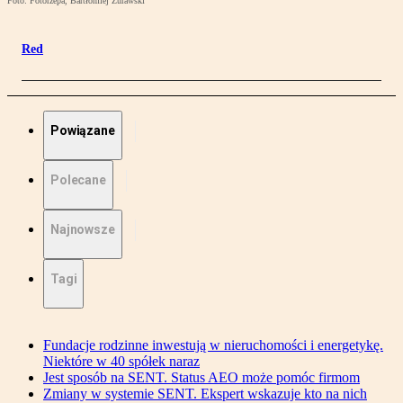
Foto: Fotorzepa, Bartłomiej Żurawski
Red
Powiązane
Polecane
Najnowsze
Tagi
Fundacje rodzinne inwestują w nieruchomości i energetykę.
Niektóre w 40 spółek naraz
Jest sposób na SENT. Status AEO może pomóc firmom
Zmiany w systemie SENT. Ekspert wskazuje kto na nich