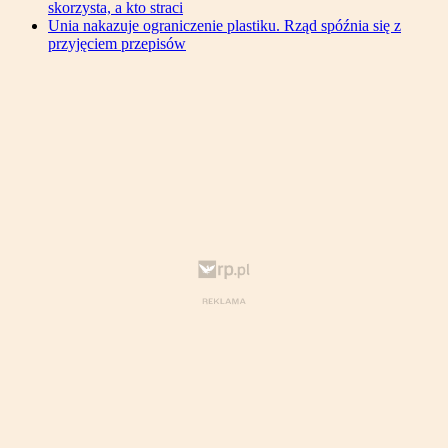
skorzysta, a kto straci
Unia nakazuje ograniczenie plastiku. Rząd spóźnia się z
przyjęciem przepisów