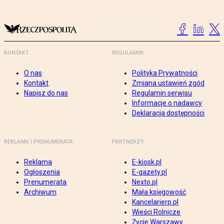
KONTAKT
REGULAMIN
O nas
Polityka Prywatności
Kontakt
Zmiana ustawień zgód
Napisz do nas
Regulamin serwisu
Informacje o nadawcy
Deklaracja dostępności
REKLAMA I PRENUMERATA
PARTNERZY
Reklama
E-kiosk.pl
Ogłoszenia
E-gazety.pl
Prenumerata
Nexto.pl
Archiwum
Mała księgowość
Kancelarierp.pl
Wieści Rolnicze
Życie Warszawy