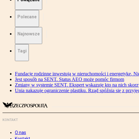
Polecane
Najnowsze
Tagi
Fundacje rodzinne inwestują w nieruchomości i energetykę. Ni
Jest sposób na SENT. Status AEO może pomóc firmom
Zmiany w systemie SENT. Ekspert wskazuje kto na nich skorzys
Unia nakazuje ograniczenie plastiku. Rząd spóźnia się z przyj
KONTAKT
O nas
Kontakt