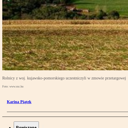
Rolnicy z woj. kujawsko-pomorskiego uczestniczyli w zmowie przetargowej
Foto: www.sxc.hu
Karina Piątek
Powiązane