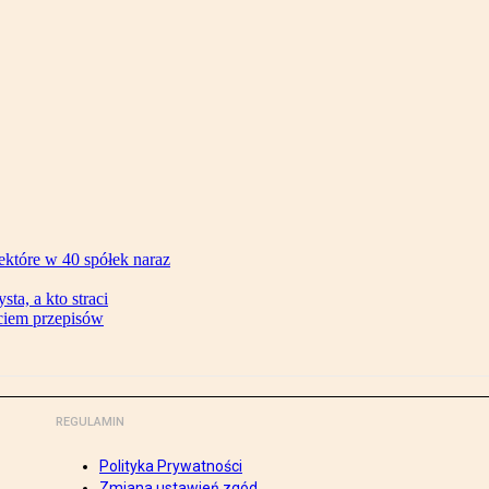
ektóre w 40 spółek naraz
ta, a kto straci
ęciem przepisów
REGULAMIN
Polityka Prywatności
Zmiana ustawień zgód