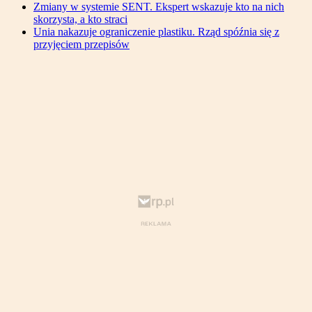
Zmiany w systemie SENT. Ekspert wskazuje kto na nich
skorzysta, a kto straci
Unia nakazuje ograniczenie plastiku. Rząd spóźnia się z
przyjęciem przepisów