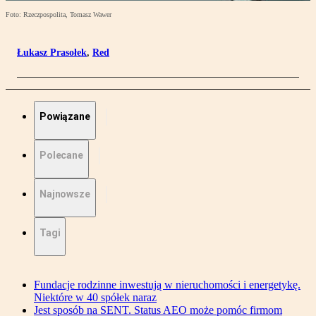
Foto: Rzeczpospolita, Tomasz Wawer
Łukasz Prasołek
,
Red
Powiązane
Polecane
Najnowsze
Tagi
Fundacje rodzinne inwestują w nieruchomości i energetykę.
Niektóre w 40 spółek naraz
Jest sposób na SENT. Status AEO może pomóc firmom