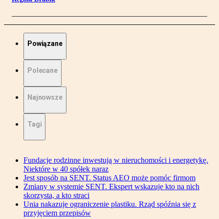
Powiązane
Polecane
Najnowsze
Tagi
Fundacje rodzinne inwestują w nieruchomości i energetykę.
Niektóre w 40 spółek naraz
Jest sposób na SENT. Status AEO może pomóc firmom
Zmiany w systemie SENT. Ekspert wskazuje kto na nich
skorzysta, a kto straci
Unia nakazuje ograniczenie plastiku. Rząd spóźnia się z
przyjęciem przepisów