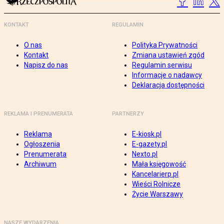
KONTAKT
REGULAMIN
O nas
Polityka Prywatności
Kontakt
Zmiana ustawień zgód
Napisz do nas
Regulamin serwisu
Informacje o nadawcy
Deklaracja dostępności
REKLAMA I PRENUMERATA
PARTNERZY
Reklama
E-kiosk.pl
Ogłoszenia
E-gazety.pl
Prenumerata
Nexto.pl
Archiwum
Mała księgowość
Kancelarierp.pl
Wieści Rolnicze
Życie Warszawy
NASZE WYDARZENIA