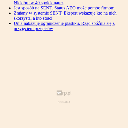
Niektóre w 40 spółek naraz
Jest sposób na SENT. Status AEO może pomóc firmom
Zmiany w systemie SENT. Ekspert wskazuje kto na nich
skorzysta, a kto straci
Unia nakazuje ograniczenie plastiku. Rząd spóźnia się z
przyjęciem przepisów