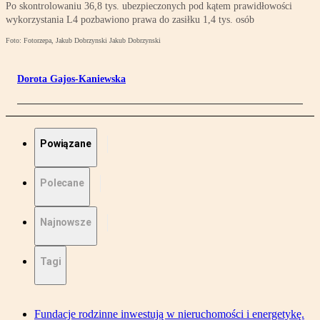
Po skontrolowaniu 36,8 tys. ubezpieczonych pod kątem prawidłowości
wykorzystania L4 pozbawiono prawa do zasiłku 1,4 tys. osób
Foto: Fotorzepa, Jakub Dobrzynski Jakub Dobrzynski
Dorota Gajos-Kaniewska
Powiązane
Polecane
Najnowsze
Tagi
Fundacje rodzinne inwestują w nieruchomości i energetykę.