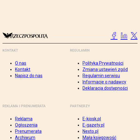
KONTAKT
REGULAMIN
O nas
Polityka Prywatności
Kontakt
Zmiana ustawień zgód
Napisz do nas
Regulamin serwisu
Informacje o nadawcy
Deklaracja dostępności
REKLAMA I PRENUMERATA
PARTNERZY
Reklama
E-kiosk.pl
Ogłoszenia
E-gazety.pl
Prenumerata
Nexto.pl
Archiwum
Mała księgowość