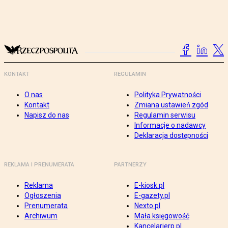
KONTAKT
REGULAMIN
O nas
Polityka Prywatności
Kontakt
Zmiana ustawień zgód
Napisz do nas
Regulamin serwisu
Informacje o nadawcy
Deklaracja dostępności
REKLAMA I PRENUMERATA
PARTNERZY
Reklama
E-kiosk.pl
Ogłoszenia
E-gazety.pl
Prenumerata
Nexto.pl
Archiwum
Mała księgowość
Kancelarierp.pl