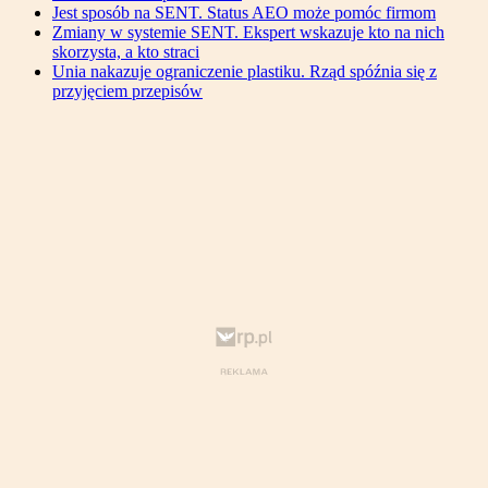
Jest sposób na SENT. Status AEO może pomóc firmom
Zmiany w systemie SENT. Ekspert wskazuje kto na nich
skorzysta, a kto straci
Unia nakazuje ograniczenie plastiku. Rząd spóźnia się z
przyjęciem przepisów