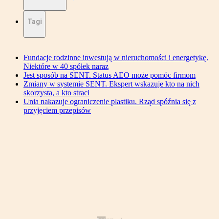
Tagi
Fundacje rodzinne inwestują w nieruchomości i energetykę.
Niektóre w 40 spółek naraz
Jest sposób na SENT. Status AEO może pomóc firmom
Zmiany w systemie SENT. Ekspert wskazuje kto na nich
skorzysta, a kto straci
Unia nakazuje ograniczenie plastiku. Rząd spóźnia się z
przyjęciem przepisów