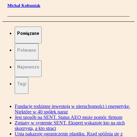
Michał Kołtuniak
Powiązane
Polecane
Najnowsze
Tagi
Fundacje rodzinne inwestują w nieruchomości i energetykę.
Niektóre w 40 spółek naraz
Jest sposób na SENT. Status AEO może pomóc firmom
Zmiany w systemie SENT. Ekspert wskazuje kto na nich
skorzysta, a kto straci
Unia nakazuje ograniczenie plastiku. Rząd spóźnia się z