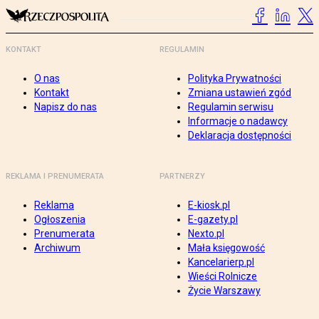
KONTAKT
REGULAMIN
O nas
Polityka Prywatności
Kontakt
Zmiana ustawień zgód
Napisz do nas
Regulamin serwisu
Informacje o nadawcy
Deklaracja dostępności
REKLAMA I PRENUMERATA
PARTNERZY
Reklama
E-kiosk.pl
Ogłoszenia
E-gazety.pl
Prenumerata
Nexto.pl
Archiwum
Mała księgowość
Kancelarierp.pl
Wieści Rolnicze
Życie Warszawy