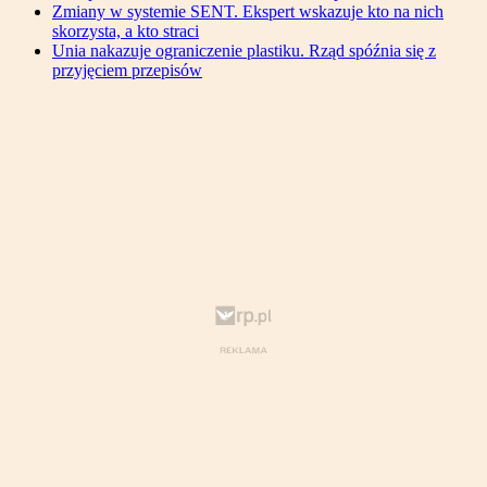
Zmiany w systemie SENT. Ekspert wskazuje kto na nich
skorzysta, a kto straci
Unia nakazuje ograniczenie plastiku. Rząd spóźnia się z
przyjęciem przepisów