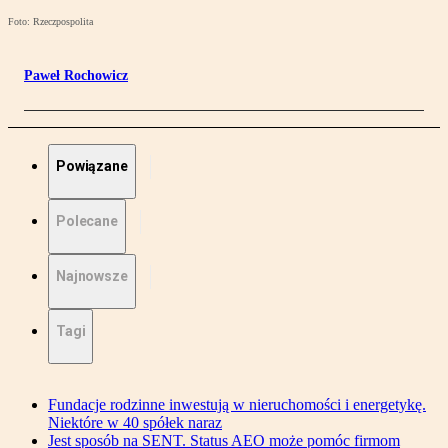
Foto: Rzeczpospolita
Paweł Rochowicz
Powiązane
Polecane
Najnowsze
Tagi
Fundacje rodzinne inwestują w nieruchomości i energetykę.
Niektóre w 40 spółek naraz
Jest sposób na SENT. Status AEO może pomóc firmom