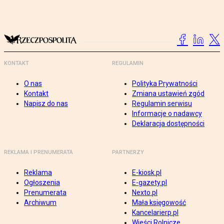
KONTAKT
REGULAMIN
O nas
Polityka Prywatności
Kontakt
Zmiana ustawień zgód
Napisz do nas
Regulamin serwisu
Informacje o nadawcy
Deklaracja dostępności
REKLAMA I PRENUMERATA
PARTNERZY
Reklama
E-kiosk.pl
Ogłoszenia
E-gazety.pl
Prenumerata
Nexto.pl
Archiwum
Mała księgowość
Kancelarierp.pl
Wieści Rolnicze