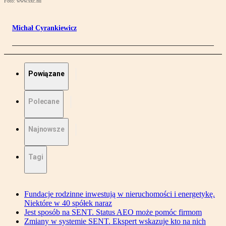
Foto: www.sxc.hu
Michał Cyrankiewicz
Powiązane
Polecane
Najnowsze
Tagi
Fundacje rodzinne inwestują w nieruchomości i energetykę.
Niektóre w 40 spółek naraz
Jest sposób na SENT. Status AEO może pomóc firmom
Zmiany w systemie SENT. Ekspert wskazuje kto na nich