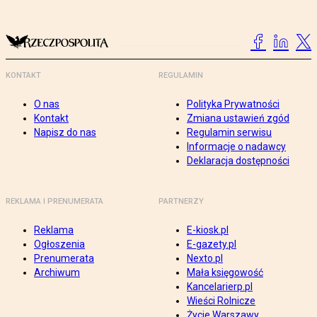
KONTAKT
REGULAMIN
O nas
Polityka Prywatności
Kontakt
Zmiana ustawień zgód
Napisz do nas
Regulamin serwisu
Informacje o nadawcy
Deklaracja dostępności
REKLAMA I PRENUMERATA
PARTNERZY
Reklama
E-kiosk.pl
Ogłoszenia
E-gazety.pl
Prenumerata
Nexto.pl
Archiwum
Mała księgowość
Kancelarierp.pl
Wieści Rolnicze
Życie Warszawy