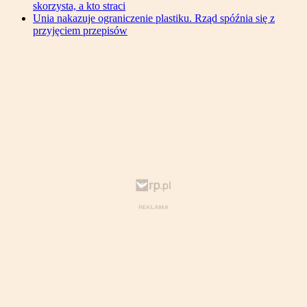
skorzysta, a kto straci
Unia nakazuje ograniczenie plastiku. Rząd spóźnia się z
przyjęciem przepisów