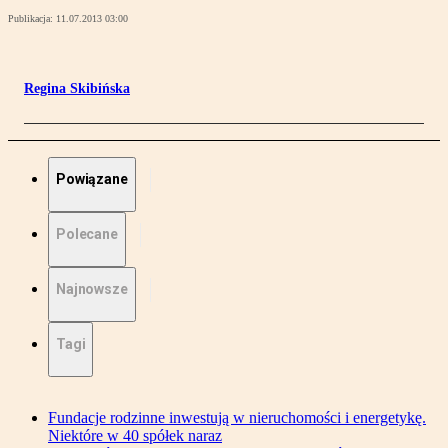
Publikacja:
11.07.2013 03:00
Regina Skibińska
Powiązane
Polecane
Najnowsze
Tagi
Fundacje rodzinne inwestują w nieruchomości i energetykę.
Niektóre w 40 spółek naraz