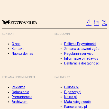
KONTAKT
REGULAMIN
O nas
Polityka Prywatności
Kontakt
Zmiana ustawień zgód
Napisz do nas
Regulamin serwisu
Informacje o nadawcy
Deklaracja dostępności
REKLAMA I PRENUMERATA
PARTNERZY
Reklama
E-kiosk.pl
Ogłoszenia
E-gazety.pl
Prenumerata
Nexto.pl
Archiwum
Mała księgowość
Kancelarierp.pl