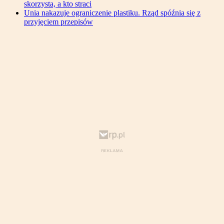
skorzysta, a kto straci
Unia nakazuje ograniczenie plastiku. Rząd spóźnia się z
przyjęciem przepisów