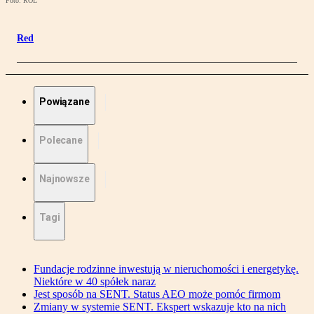
Foto: ROL
Red
Powiązane
Polecane
Najnowsze
Tagi
Fundacje rodzinne inwestują w nieruchomości i energetykę.
Niektóre w 40 spółek naraz
Jest sposób na SENT. Status AEO może pomóc firmom
Zmiany w systemie SENT. Ekspert wskazuje kto na nich