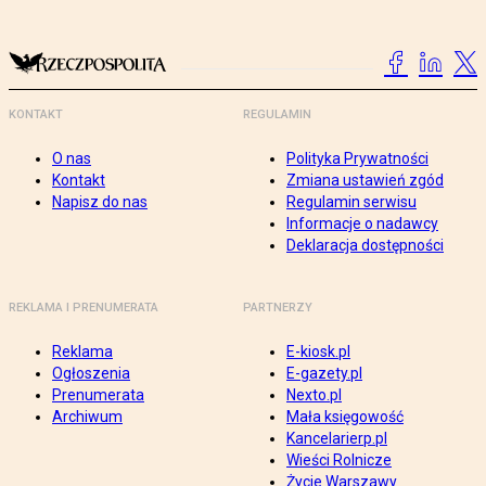
KONTAKT
REGULAMIN
O nas
Polityka Prywatności
Kontakt
Zmiana ustawień zgód
Napisz do nas
Regulamin serwisu
Informacje o nadawcy
Deklaracja dostępności
REKLAMA I PRENUMERATA
PARTNERZY
Reklama
E-kiosk.pl
Ogłoszenia
E-gazety.pl
Prenumerata
Nexto.pl
Archiwum
Mała księgowość
Kancelarierp.pl
Wieści Rolnicze
Życie Warszawy