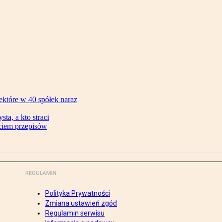
ektóre w 40 spółek naraz
ta, a kto straci
ęciem przepisów
REGULAMIN
Polityka Prywatności
Zmiana ustawień zgód
Regulamin serwisu