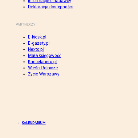
Informacje o nadawcy
Deklaracja dostępności
PARTNERZY
E-kiosk.pl
E-gazety.pl
Nexto.pl
Mała księgowość
Kancelarierp.pl
Wieści Rolnicze
Życie Warszawy
KALENDARIUM