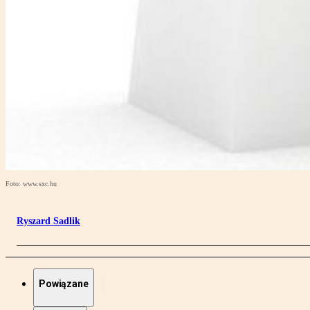
Foto: www.sxc.hu
Ryszard Sadlik
Powiązane