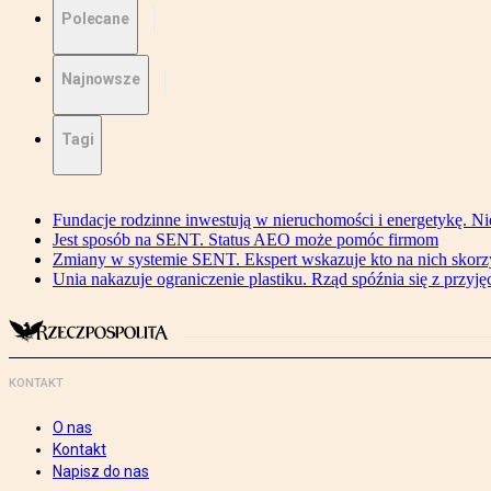
Polecane
Najnowsze
Tagi
Fundacje rodzinne inwestują w nieruchomości i energetykę. Ni
Jest sposób na SENT. Status AEO może pomóc firmom
Zmiany w systemie SENT. Ekspert wskazuje kto na nich skorzys
Unia nakazuje ograniczenie plastiku. Rząd spóźnia się z przyj
KONTAKT
O nas
Kontakt
Napisz do nas