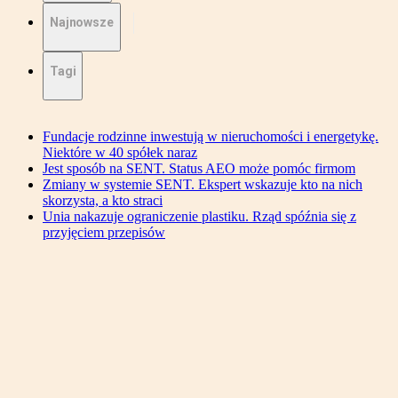
Najnowsze
Tagi
Fundacje rodzinne inwestują w nieruchomości i energetykę.
Niektóre w 40 spółek naraz
Jest sposób na SENT. Status AEO może pomóc firmom
Zmiany w systemie SENT. Ekspert wskazuje kto na nich
skorzysta, a kto straci
Unia nakazuje ograniczenie plastiku. Rząd spóźnia się z
przyjęciem przepisów