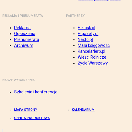
REKLAMA I PRENUMERATA
PARTNERZY
Reklama
E-kiosk.pl
Ogłoszenia
E-gazety.pl
Prenumerata
Nexto.pl
Archiwum
Mała księgowość
Kancelarierp.pl
Wieści Rolnicze
Życie Warszawy
NASZE WYDARZENIA
Szkolenia i konferencje
MAPA STRONY
KALENDARIUM
OFERTA PRODUKTOWA