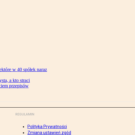
ektóre w 40 spółek naraz
ta, a kto straci
ęciem przepisów
REGULAMIN
Polityka Prywatności
Zmiana ustawień zgód