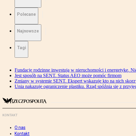
Polecane
Najnowsze
Tagi
Fundacje rodzinne inwestują w nieruchomości i energetykę. Ni
Jest sposób na SENT. Status AEO może pomóc firmom
Zmiany w systemie SENT. Ekspert wskazuje kto na nich skorzys
Unia nakazuje ograniczenie plastiku. Rząd spóźnia się z przyj
KONTAKT
O nas
Kontakt