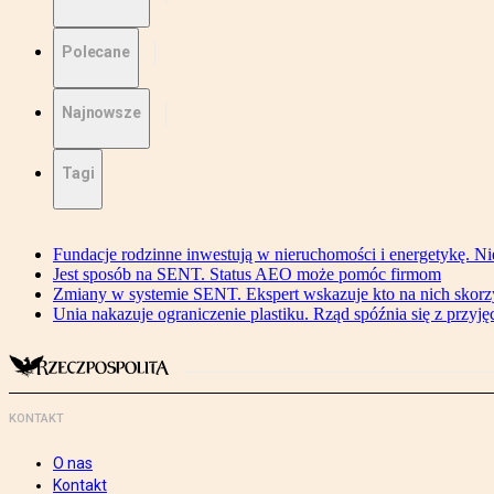
Polecane
Najnowsze
Tagi
Fundacje rodzinne inwestują w nieruchomości i energetykę. Ni
Jest sposób na SENT. Status AEO może pomóc firmom
Zmiany w systemie SENT. Ekspert wskazuje kto na nich skorzys
Unia nakazuje ograniczenie plastiku. Rząd spóźnia się z przyj
KONTAKT
O nas
Kontakt