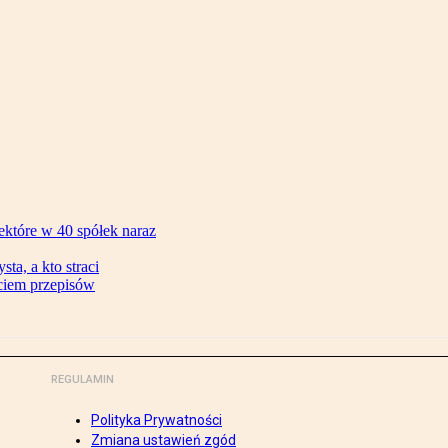
ektóre w 40 spółek naraz
ta, a kto straci
ęciem przepisów
REGULAMIN
Polityka Prywatności
Zmiana ustawień zgód