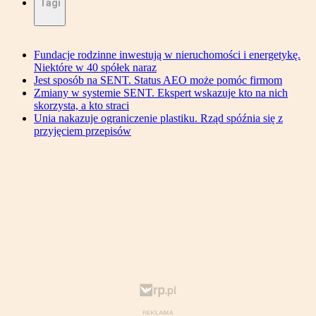
Tagi
Fundacje rodzinne inwestują w nieruchomości i energetykę.
Niektóre w 40 spółek naraz
Jest sposób na SENT. Status AEO może pomóc firmom
Zmiany w systemie SENT. Ekspert wskazuje kto na nich
skorzysta, a kto straci
Unia nakazuje ograniczenie plastiku. Rząd spóźnia się z
przyjęciem przepisów