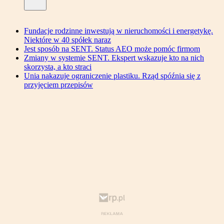
Fundacje rodzinne inwestują w nieruchomości i energetykę.
Niektóre w 40 spółek naraz
Jest sposób na SENT. Status AEO może pomóc firmom
Zmiany w systemie SENT. Ekspert wskazuje kto na nich
skorzysta, a kto straci
Unia nakazuje ograniczenie plastiku. Rząd spóźnia się z
przyjęciem przepisów