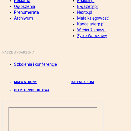
Reklama
E-kiosk.pl
Ogłoszenia
E-gazety.pl
Prenumerata
Nexto.pl
Archiwum
Mała księgowość
Kancelarierp.pl
Wieści Rolnicze
Życie Warszawy
NASZE WYDARZENIA
Szkolenia i konferencje
MAPA STRONY
KALENDARIUM
OFERTA PRODUKTOWA