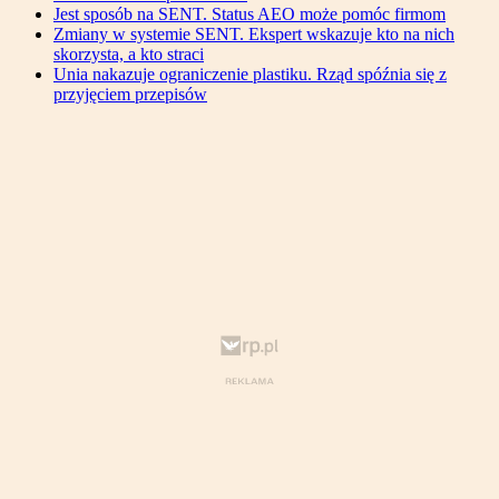
Jest sposób na SENT. Status AEO może pomóc firmom
Zmiany w systemie SENT. Ekspert wskazuje kto na nich
skorzysta, a kto straci
Unia nakazuje ograniczenie plastiku. Rząd spóźnia się z
przyjęciem przepisów