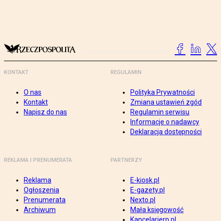
KONTAKT
REGULAMIN
O nas
Polityka Prywatności
Kontakt
Zmiana ustawień zgód
Napisz do nas
Regulamin serwisu
Informacje o nadawcy
Deklaracja dostępności
REKLAMA I PRENUMERATA
PARTNERZY
Reklama
E-kiosk.pl
Ogłoszenia
E-gazety.pl
Prenumerata
Nexto.pl
Archiwum
Mała księgowość
Kancelarierp.pl