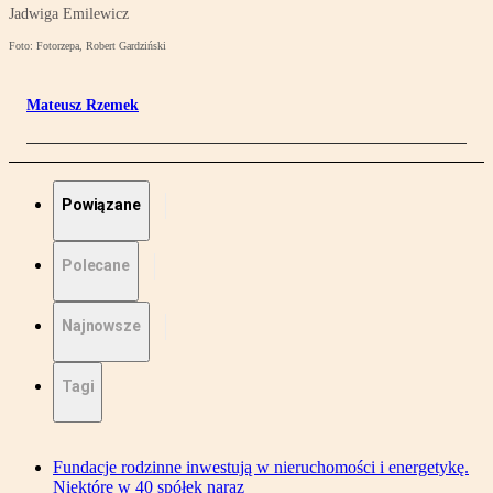
Jadwiga Emilewicz
Foto: Fotorzepa, Robert Gardziński
Mateusz Rzemek
Powiązane
Polecane
Najnowsze
Tagi
Fundacje rodzinne inwestują w nieruchomości i energetykę.
Niektóre w 40 spółek naraz