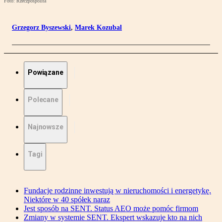
Foto: Rzeczpospolita
Grzegorz Byszewski
,
Marek Kozubal
Powiązane
Polecane
Najnowsze
Tagi
Fundacje rodzinne inwestują w nieruchomości i energetykę.
Niektóre w 40 spółek naraz
Jest sposób na SENT. Status AEO może pomóc firmom
Zmiany w systemie SENT. Ekspert wskazuje kto na nich