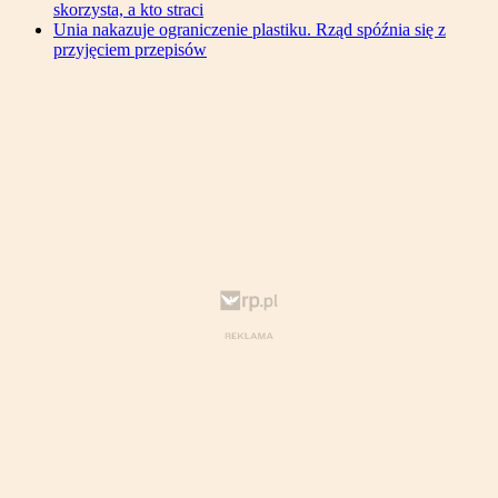
skorzysta, a kto straci
Unia nakazuje ograniczenie plastiku. Rząd spóźnia się z
przyjęciem przepisów