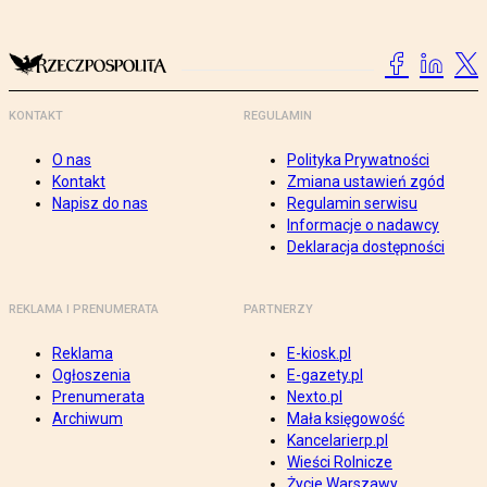
KONTAKT
REGULAMIN
O nas
Polityka Prywatności
Kontakt
Zmiana ustawień zgód
Napisz do nas
Regulamin serwisu
Informacje o nadawcy
Deklaracja dostępności
REKLAMA I PRENUMERATA
PARTNERZY
Reklama
E-kiosk.pl
Ogłoszenia
E-gazety.pl
Prenumerata
Nexto.pl
Archiwum
Mała księgowość
Kancelarierp.pl
Wieści Rolnicze
Życie Warszawy