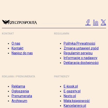
KONTAKT
REGULAMIN
O nas
Polityka Prywatności
Kontakt
Zmiana ustawień zgód
Napisz do nas
Regulamin serwisu
Informacje o nadawcy
Deklaracja dostępności
REKLAMA I PRENUMERATA
PARTNERZY
Reklama
E-kiosk.pl
Ogłoszenia
E-gazety.pl
Prenumerata
Nexto.pl
Archiwum
Mała księgowość
Kancelarierp.pl