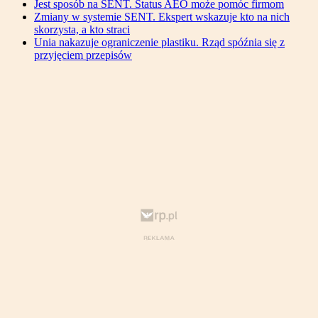
Jest sposób na SENT. Status AEO może pomóc firmom
Zmiany w systemie SENT. Ekspert wskazuje kto na nich
skorzysta, a kto straci
Unia nakazuje ograniczenie plastiku. Rząd spóźnia się z
przyjęciem przepisów