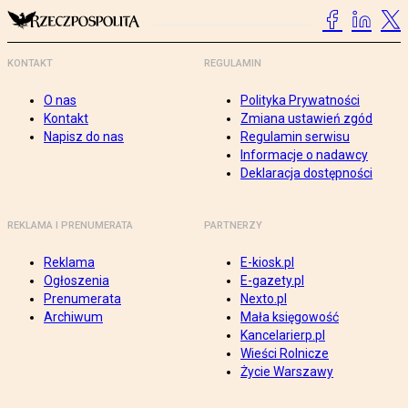
KONTAKT
REGULAMIN
O nas
Polityka Prywatności
Kontakt
Zmiana ustawień zgód
Napisz do nas
Regulamin serwisu
Informacje o nadawcy
Deklaracja dostępności
REKLAMA I PRENUMERATA
PARTNERZY
Reklama
E-kiosk.pl
Ogłoszenia
E-gazety.pl
Prenumerata
Nexto.pl
Archiwum
Mała księgowość
Kancelarierp.pl
Wieści Rolnicze
Życie Warszawy