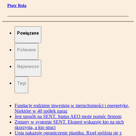
Piotr Rola
Powiązane
Polecane
Najnowsze
Tagi
Fundacje rodzinne inwestują w nieruchomości i energetykę.
Niektóre w 40 spółek naraz
Jest sposób na SENT. Status AEO może pomóc firmom
Zmiany w systemie SENT. Ekspert wskazuje kto na nich
skorzysta, a kto straci
Unia nakazuje ograniczenie plastiku. Rząd spóźnia się z