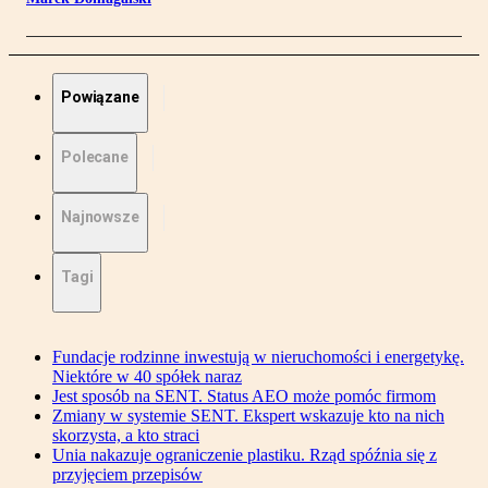
Powiązane
Polecane
Najnowsze
Tagi
Fundacje rodzinne inwestują w nieruchomości i energetykę.
Niektóre w 40 spółek naraz
Jest sposób na SENT. Status AEO może pomóc firmom
Zmiany w systemie SENT. Ekspert wskazuje kto na nich
skorzysta, a kto straci
Unia nakazuje ograniczenie plastiku. Rząd spóźnia się z
przyjęciem przepisów