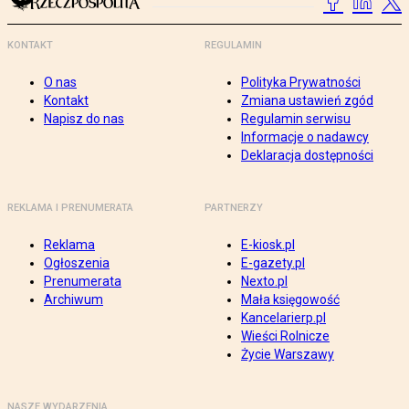
KONTAKT
REGULAMIN
O nas
Polityka Prywatności
Kontakt
Zmiana ustawień zgód
Napisz do nas
Regulamin serwisu
Informacje o nadawcy
Deklaracja dostępności
REKLAMA I PRENUMERATA
PARTNERZY
Reklama
E-kiosk.pl
Ogłoszenia
E-gazety.pl
Prenumerata
Nexto.pl
Archiwum
Mała księgowość
Kancelarierp.pl
Wieści Rolnicze
Życie Warszawy
NASZE WYDARZENIA