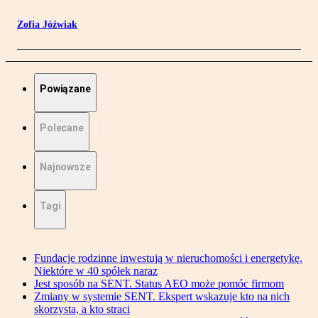
Zofia Jóźwiak
Powiązane
Polecane
Najnowsze
Tagi
Fundacje rodzinne inwestują w nieruchomości i energetykę.
Niektóre w 40 spółek naraz
Jest sposób na SENT. Status AEO może pomóc firmom
Zmiany w systemie SENT. Ekspert wskazuje kto na nich
skorzysta, a kto straci