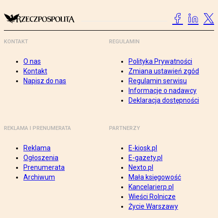
KONTAKT
REGULAMIN
O nas
Polityka Prywatności
Kontakt
Zmiana ustawień zgód
Napisz do nas
Regulamin serwisu
Informacje o nadawcy
Deklaracja dostępności
REKLAMA I PRENUMERATA
PARTNERZY
Reklama
E-kiosk.pl
Ogłoszenia
E-gazety.pl
Prenumerata
Nexto.pl
Archiwum
Mała księgowość
Kancelarierp.pl
Wieści Rolnicze
Życie Warszawy