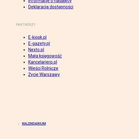
Informacje o nadawcy
Deklaracja dostępności
PARTNERZY
E-kiosk.pl
E-gazety.pl
Nexto.pl
Mała księgowość
Kancelarierp.pl
Wieści Rolnicze
Życie Warszawy
KALENDARIUM