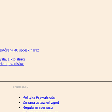
ektóre w 40 spółek naraz
ta, a kto straci
ęciem przepisów
REGULAMIN
Polityka Prywatności
Zmiana ustawień zgód
Regulamin serwisu