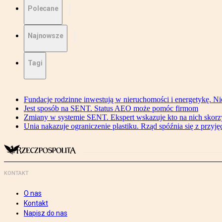
Polecane
Najnowsze
Tagi
Fundacje rodzinne inwestują w nieruchomości i energetykę. Ni
Jest sposób na SENT. Status AEO może pomóc firmom
Zmiany w systemie SENT. Ekspert wskazuje kto na nich skorzys
Unia nakazuje ograniczenie plastiku. Rząd spóźnia się z przyj
KONTAKT
O nas
Kontakt
Napisz do nas