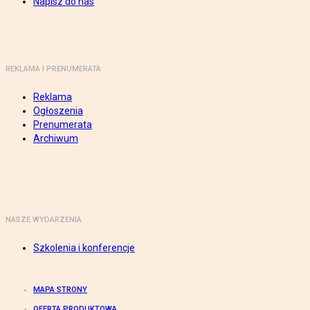
Napisz do nas
REKLAMA I PRENUMERATA
Reklama
Ogłoszenia
Prenumerata
Archiwum
NASZE WYDARZENIA
Szkolenia i konferencje
MAPA STRONY
OFERTA PRODUKTOWA