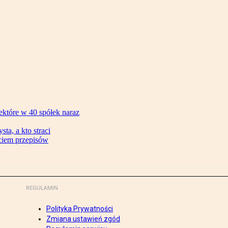
ektóre w 40 spółek naraz
ta, a kto straci
ęciem przepisów
REGULAMIN
Polityka Prywatności
Zmiana ustawień zgód