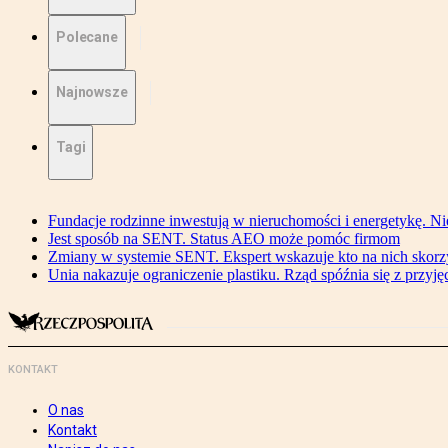
Polecane
Najnowsze
Tagi
Fundacje rodzinne inwestują w nieruchomości i energetykę. Ni
Jest sposób na SENT. Status AEO może pomóc firmom
Zmiany w systemie SENT. Ekspert wskazuje kto na nich skorzys
Unia nakazuje ograniczenie plastiku. Rząd spóźnia się z przyj
KONTAKT
O nas
Kontakt