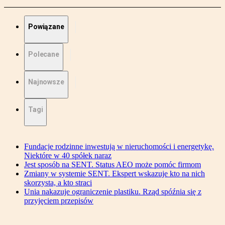
Powiązane
Polecane
Najnowsze
Tagi
Fundacje rodzinne inwestują w nieruchomości i energetykę.
Niektóre w 40 spółek naraz
Jest sposób na SENT. Status AEO może pomóc firmom
Zmiany w systemie SENT. Ekspert wskazuje kto na nich
skorzysta, a kto straci
Unia nakazuje ograniczenie plastiku. Rząd spóźnia się z
przyjęciem przepisów