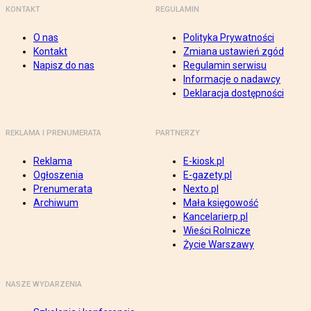
KONTAKT
REGULAMIN
O nas
Polityka Prywatności
Kontakt
Zmiana ustawień zgód
Napisz do nas
Regulamin serwisu
Informacje o nadawcy
Deklaracja dostępności
REKLAMA I PRENUMERATA
PARTNERZY
Reklama
E-kiosk.pl
Ogłoszenia
E-gazety.pl
Prenumerata
Nexto.pl
Archiwum
Mała księgowość
Kancelarierp.pl
Wieści Rolnicze
Życie Warszawy
NASZE WYDARZENIA