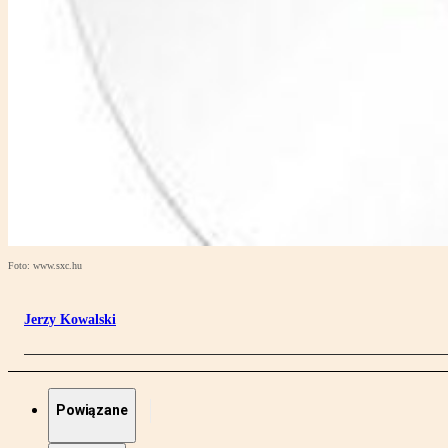
Foto: www.sxc.hu
Jerzy Kowalski
Powiązane