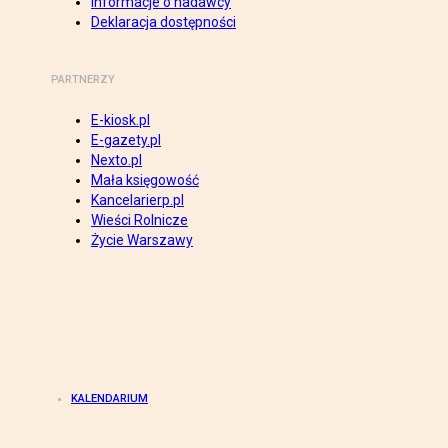
Informacje o nadawcy
Deklaracja dostępności
PARTNERZY
E-kiosk.pl
E-gazety.pl
Nexto.pl
Mała księgowość
Kancelarierp.pl
Wieści Rolnicze
Życie Warszawy
KALENDARIUM