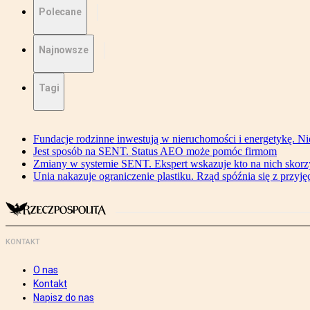
Polecane
Najnowsze
Tagi
Fundacje rodzinne inwestują w nieruchomości i energetykę. Ni
Jest sposób na SENT. Status AEO może pomóc firmom
Zmiany w systemie SENT. Ekspert wskazuje kto na nich skorzys
Unia nakazuje ograniczenie plastiku. Rząd spóźnia się z przyj
KONTAKT
O nas
Kontakt
Napisz do nas