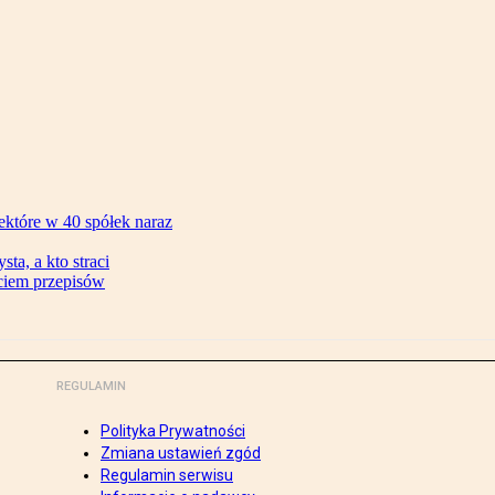
ektóre w 40 spółek naraz
ta, a kto straci
ęciem przepisów
REGULAMIN
Polityka Prywatności
Zmiana ustawień zgód
Regulamin serwisu