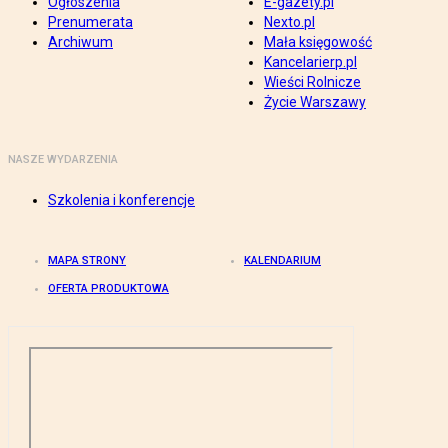
Ogłoszenia
E-gazety.pl
Prenumerata
Nexto.pl
Archiwum
Mała księgowość
Kancelarierp.pl
Wieści Rolnicze
Życie Warszawy
NASZE WYDARZENIA
Szkolenia i konferencje
MAPA STRONY
KALENDARIUM
OFERTA PRODUKTOWA