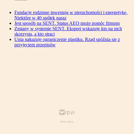
Fundacje rodzinne inwestują w nieruchomości i energetykę.
Niektóre w 40 spółek naraz
Jest sposób na SENT. Status AEO może pomóc firmom
Zmiany w systemie SENT. Ekspert wskazuje kto na nich
skorzysta, a kto straci
Unia nakazuje ograniczenie plastiku. Rząd spóźnia się z
przyjęciem przepisów