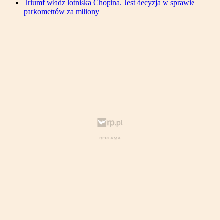
Triumf władz lotniska Chopina. Jest decyzja w sprawie
parkometrów za miliony