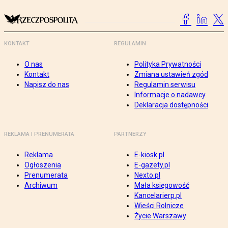
KONTAKT
REGULAMIN
O nas
Polityka Prywatności
Kontakt
Zmiana ustawień zgód
Napisz do nas
Regulamin serwisu
Informacje o nadawcy
Deklaracja dostępności
REKLAMA I PRENUMERATA
PARTNERZY
Reklama
E-kiosk.pl
Ogłoszenia
E-gazety.pl
Prenumerata
Nexto.pl
Archiwum
Mała księgowość
Kancelarierp.pl
Wieści Rolnicze
Życie Warszawy