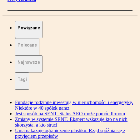
Powiązane
Polecane
Najnowsze
Tagi
Fundacje rodzinne inwestują w nieruchomości i energetykę.
Niektóre w 40 spółek naraz
Jest sposób na SENT. Status AEO może pomóc firmom
Zmiany w systemie SENT. Ekspert wskazuje kto na nich
skorzysta, a kto straci
Unia nakazuje ograniczenie plastiku. Rząd spóźnia się z
przyjęciem przepisów