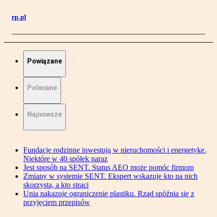
rp.pl
Powiązane
Polecane
Najnowsze
Fundacje rodzinne inwestują w nieruchomości i energetykę.
Niektóre w 40 spółek naraz
Jest sposób na SENT. Status AEO może pomóc firmom
Zmiany w systemie SENT. Ekspert wskazuje kto na nich
skorzysta, a kto straci
Unia nakazuje ograniczenie plastiku. Rząd spóźnia się z
przyjęciem przepisów