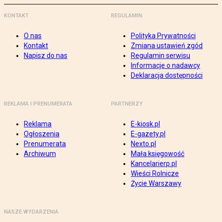
KONTAKT
REGULAMIN
O nas
Polityka Prywatności
Kontakt
Zmiana ustawień zgód
Napisz do nas
Regulamin serwisu
Informacje o nadawcy
Deklaracja dostępności
REKLAMA I PRENUMERATA
PARTNERZY
Reklama
E-kiosk.pl
Ogłoszenia
E-gazety.pl
Prenumerata
Nexto.pl
Archiwum
Mała księgowość
Kancelarierp.pl
Wieści Rolnicze
Życie Warszawy
NASZE WYDARZENIA