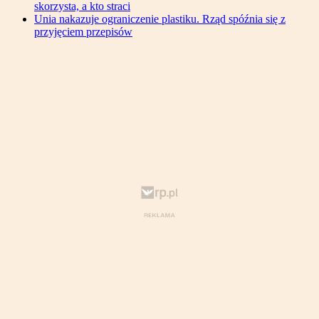
skorzysta, a kto straci
Unia nakazuje ograniczenie plastiku. Rząd spóźnia się z
przyjęciem przepisów