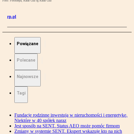
Foto: Fotorzepa, Rafał Guz rg Rafał Guz
rp.pl
Powiązane
Polecane
Najnowsze
Tagi
Fundacje rodzinne inwestują w nieruchomości i energetykę.
Niektóre w 40 spółek naraz
Jest sposób na SENT. Status AEO może pomóc firmom
Zmiany w systemie SENT. Ekspert wskazuje kto na nich