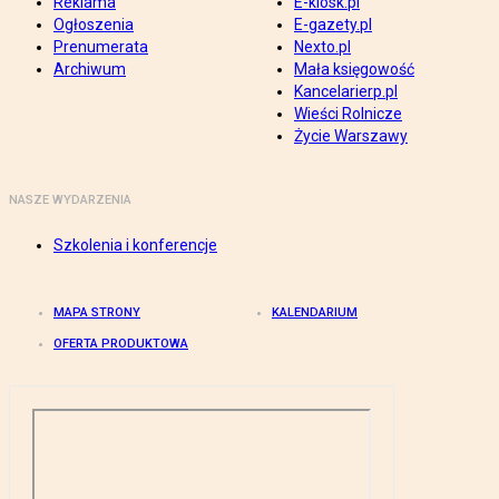
Reklama
E-kiosk.pl
Ogłoszenia
E-gazety.pl
Prenumerata
Nexto.pl
Archiwum
Mała księgowość
Kancelarierp.pl
Wieści Rolnicze
Życie Warszawy
NASZE WYDARZENIA
Szkolenia i konferencje
MAPA STRONY
KALENDARIUM
OFERTA PRODUKTOWA