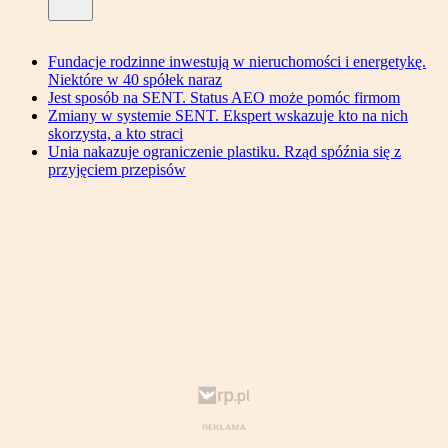
Fundacje rodzinne inwestują w nieruchomości i energetykę.
Niektóre w 40 spółek naraz
Jest sposób na SENT. Status AEO może pomóc firmom
Zmiany w systemie SENT. Ekspert wskazuje kto na nich
skorzysta, a kto straci
Unia nakazuje ograniczenie plastiku. Rząd spóźnia się z
przyjęciem przepisów