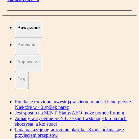
Powiązane
Polecane
Najnowsze
Tagi
Fundacje rodzinne inwestują w nieruchomości i energetykę.
Niektóre w 40 spółek naraz
Jest sposób na SENT. Status AEO może pomóc firmom
Zmiany w systemie SENT. Ekspert wskazuje kto na nich
skorzysta, a kto straci
Unia nakazuje ograniczenie plastiku. Rząd spóźnia się z
przyjęciem przepisów