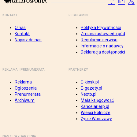
KONTAKT
REGULAMIN
O nas
Polityka Prywatności
Kontakt
Zmiana ustawień zgód
Napisz do nas
Regulamin serwisu
Informacje o nadawcy
Deklaracja dostępności
REKLAMA I PRENUMERATA
PARTNERZY
Reklama
E-kiosk.pl
Ogłoszenia
E-gazety.pl
Prenumerata
Nexto.pl
Archiwum
Mała księgowość
Kancelarierp.pl
Wieści Rolnicze
Życie Warszawy
NASZE WYDARZENIA