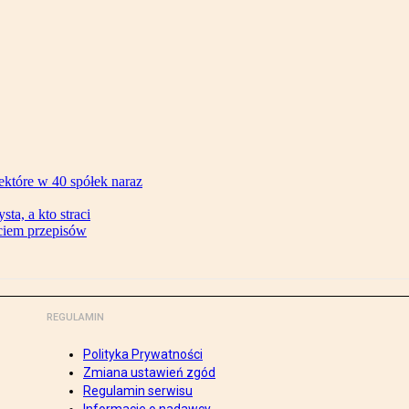
ektóre w 40 spółek naraz
ta, a kto straci
ęciem przepisów
REGULAMIN
Polityka Prywatności
Zmiana ustawień zgód
Regulamin serwisu