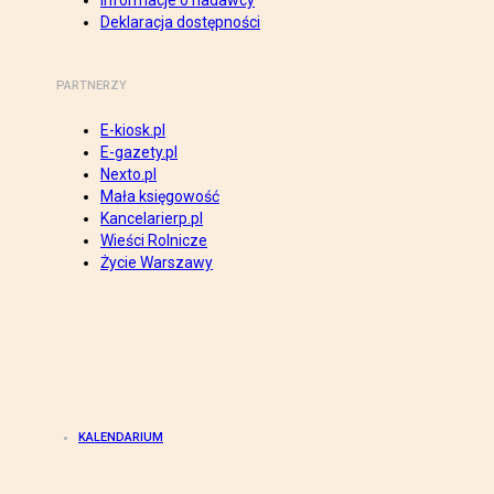
Informacje o nadawcy
Deklaracja dostępności
PARTNERZY
E-kiosk.pl
E-gazety.pl
Nexto.pl
Mała księgowość
Kancelarierp.pl
Wieści Rolnicze
Życie Warszawy
KALENDARIUM