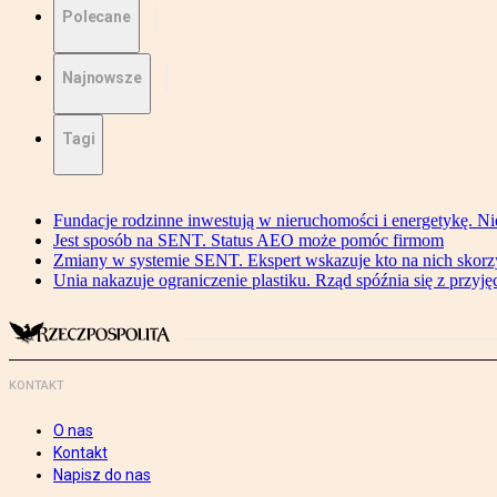
Polecane
Najnowsze
Tagi
Fundacje rodzinne inwestują w nieruchomości i energetykę. Ni
Jest sposób na SENT. Status AEO może pomóc firmom
Zmiany w systemie SENT. Ekspert wskazuje kto na nich skorzys
Unia nakazuje ograniczenie plastiku. Rząd spóźnia się z przyj
KONTAKT
O nas
Kontakt
Napisz do nas