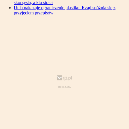
skorzysta, a kto straci
Unia nakazuje ograniczenie plastiku. Rząd spóźnia się z
przyjęciem przepisów