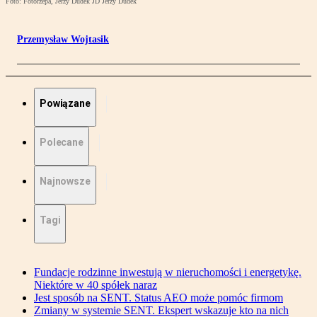
Foto: Fotorzepa, Jerzy Dudek JD Jerzy Dudek
Przemysław Wojtasik
Powiązane
Polecane
Najnowsze
Tagi
Fundacje rodzinne inwestują w nieruchomości i energetykę.
Niektóre w 40 spółek naraz
Jest sposób na SENT. Status AEO może pomóc firmom
Zmiany w systemie SENT. Ekspert wskazuje kto na nich