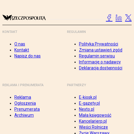
KONTAKT
REGULAMIN
O nas
Polityka Prywatności
Kontakt
Zmiana ustawień zgód
Napisz do nas
Regulamin serwisu
Informacje o nadawcy
Deklaracja dostępności
REKLAMA I PRENUMERATA
PARTNERZY
Reklama
E-kiosk.pl
Ogłoszenia
E-gazety.pl
Prenumerata
Nexto.pl
Archiwum
Mała księgowość
Kancelarierp.pl
Wieści Rolnicze
Życie Warszawy