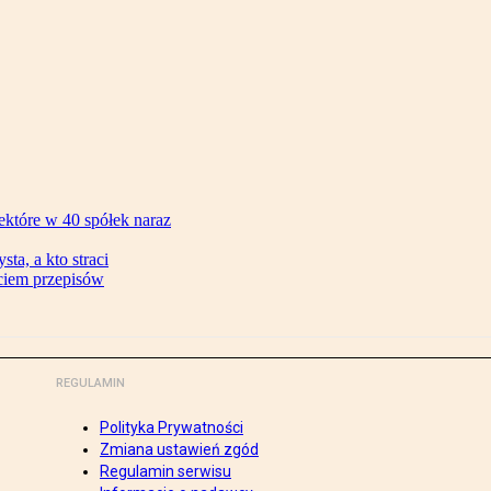
ektóre w 40 spółek naraz
ta, a kto straci
ęciem przepisów
REGULAMIN
Polityka Prywatności
Zmiana ustawień zgód
Regulamin serwisu