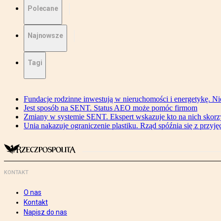
Polecane
Najnowsze
Tagi
Fundacje rodzinne inwestują w nieruchomości i energetykę. Ni
Jest sposób na SENT. Status AEO może pomóc firmom
Zmiany w systemie SENT. Ekspert wskazuje kto na nich skorzys
Unia nakazuje ograniczenie plastiku. Rząd spóźnia się z przyj
KONTAKT
O nas
Kontakt
Napisz do nas