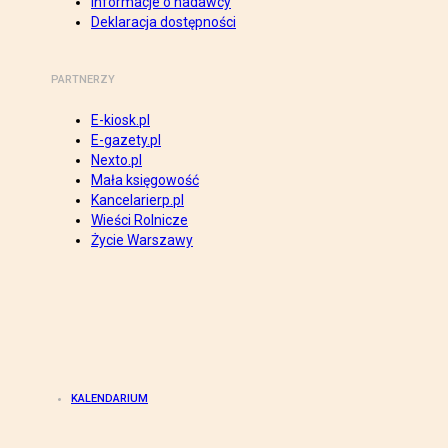
Informacje o nadawcy
Deklaracja dostępności
PARTNERZY
E-kiosk.pl
E-gazety.pl
Nexto.pl
Mała księgowość
Kancelarierp.pl
Wieści Rolnicze
Życie Warszawy
KALENDARIUM