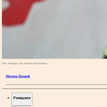
Foto: Fotorzepa, Piotr Wittman Piotr Wittman
Mateusz Rzemek
Powiązane